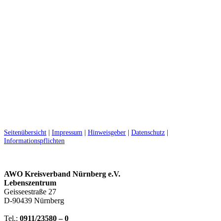
Gülcan Alemdar
Kinderkrippe
Gruppe
Raupen
Aneta Marticke
Kinderkrippe
Gruppe
Raupen
Seitenübersicht
|
Impressum
|
Hinweisgeber
|
Datenschutz
|
Informationspflichten
AWO Kreisverband Nürnberg e.V.
Lebenszentrum
Geisseestraße 27
D-90439 Nürnberg
Tel.:
0911/23580 – 0