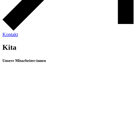
Kontakt
Kita
Unsere Mitarbeiter:innen
Kathleen Süßmuth
Einrichtungsleitung
Ewa Tymek
Kindergarten
Gruppe
Fuchs