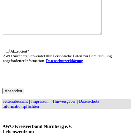
Akzeptiert*
AWO Nürnberg verwendet Ihre Persönliche Daten zur Bereitstellung
angeforderter Information.
Datenschutzerklärung
Bitte
lasse
Bitte
dieses
lasse
Feld
dieses
leer.
Feld
Seitenübersicht
|
Impressum
|
Hinweisgeber
|
Datenschutz
|
leer.
Informationspflichten
AWO Kreisverband Nürnberg e.V.
Lebenszentrum